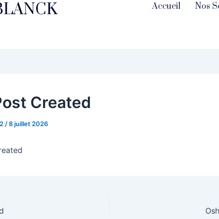
 BLANCK
Accueil
Nos S
Post Created
c2
/
8 juillet 2026
reated
d