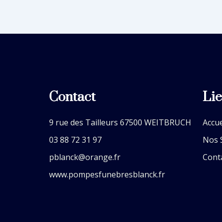
Contact
Lie
9 rue des Tailleurs 67500 WEITBRUCH
Accue
03 88 72 31 97
Nos 
pblanck@orange.fr
Cont
www.pompesfunebresblanck.fr