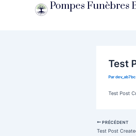
Pompes Funèbres
Aller
Navigation
au
des
contenu
articles
Test 
Par
dev_ab7b
Test Post C
PRÉCÉDENT
Test Post Create