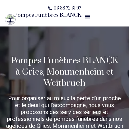
Aller
03 88 72 31 97
au
Pompes Funèbres BLANCK
Menu
contenu
Pompes Funèbres BLANCK
à Gries, Mommenheim et
Weitbruch
Pour organiser au mieux la perte d’un proche
et le deuil qui l’accompagne, nous vous
proposons des services sérieux et
professionnels de pompes funèbres dans nos
agences de Gries, Mommenheim et Weitbruch