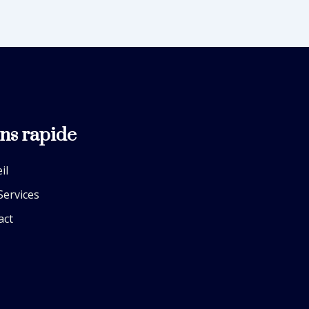
ns rapide
il
Services
act