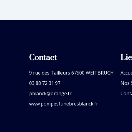
Contact
Lie
9 rue des Tailleurs 67500 WEITBRUCH
Accue
03 88 72 31 97
Nos 
pblanck@orange.fr
Cont
www.pompesfunebresblanck.fr