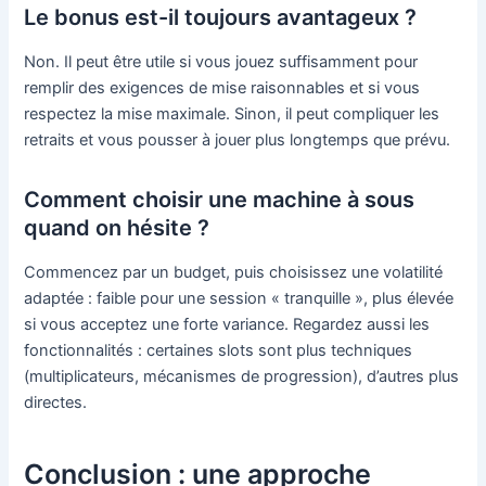
Le bonus est-il toujours avantageux ?
Non. Il peut être utile si vous jouez suffisamment pour
remplir des exigences de mise raisonnables et si vous
respectez la mise maximale. Sinon, il peut compliquer les
retraits et vous pousser à jouer plus longtemps que prévu.
Comment choisir une machine à sous
quand on hésite ?
Commencez par un budget, puis choisissez une volatilité
adaptée : faible pour une session « tranquille », plus élevée
si vous acceptez une forte variance. Regardez aussi les
fonctionnalités : certaines slots sont plus techniques
(multiplicateurs, mécanismes de progression), d’autres plus
directes.
Conclusion : une approche