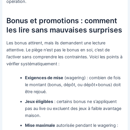
opération.
Bonus et promotions : comment
les lire sans mauvaises surprises
Les bonus attirent, mais ils demandent une lecture
attentive. Le piège n’est pas le bonus en soi, c’est de
l’activer sans comprendre les contraintes. Voici les points à
vérifier systématiquement :
Exigences de mise
(wagering) : combien de fois
le montant (bonus, dépôt, ou dépôt+bonus) doit
être rejoué.
Jeux éligibles
: certains bonus ne s’appliquent
pas au live ou excluent des jeux à faible avantage
maison.
Mise maximale
autorisée pendant le wagering :