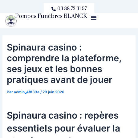
Aller
Navigation
03 88 72 31 97
au
des
Pompes Funèbres BLANCK
Menu
contenu
articles
Spinaura casino :
comprendre la plateforme,
ses jeux et les bonnes
pratiques avant de jouer
Par
admin_4f833a
/
29 juin 2026
Spinaura casino : repères
essentiels pour évaluer la