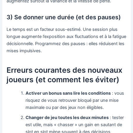
augmentez surtout la variance et la vitesse de perte.
3) Se donner une durée (et des pauses)
Le temps est un facteur sous-estimé. Une session plus
longue augmente l’exposition aux fluctuations et à la fatigue
décisionnelle. Programmez des pauses : elles réduisent les
mises impulsives.
Erreurs courantes des nouveaux
joueurs (et comment les éviter)
Activer un bonus sans lire les conditions
: vous
risquez de vous retrouver bloqué par une mise
maximale ou par des jeux non éligibles.
Changer de jeu toutes les deux minutes
: tester
est utile, mais « chasser » un gain en sautant de
slot en slot mène souvent à des décisions