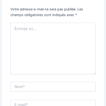
Votre adresse e-mail ne sera pas publiée.
Les
champs obligatoires sont indiqués avec
*
Écrivez
ici…
Nom*
E-