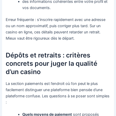
des informations cohérentes entre votre profil et
vos documents.
Erreur fréquente : s’inscrire rapidement avec une adresse
ou un nom approximatif, puis corriger plus tard. Sur un
casino en ligne, ces détails peuvent retarder un retrait.
Mieux vaut être rigoureux dès le départ.
Dépôts et retraits : critères
concrets pour juger la qualité
d’un casino
La section paiements est l’endroit où l’on peut le plus
facilement distinguer une plateforme bien pensée d’une
plateforme confuse. Les questions à se poser sont simples
:
Quels moyens de paiement
sont proposés