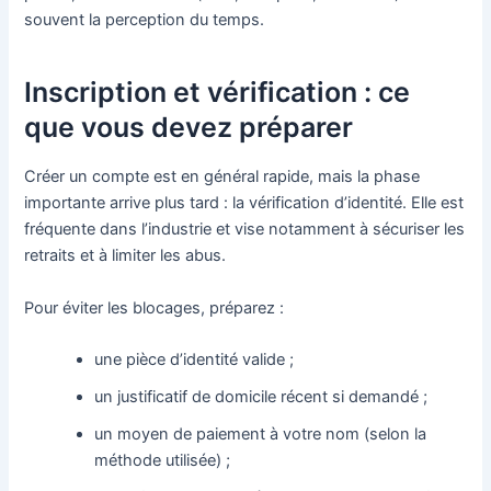
souvent la perception du temps.
Inscription et vérification : ce
que vous devez préparer
Créer un compte est en général rapide, mais la phase
importante arrive plus tard : la vérification d’identité. Elle est
fréquente dans l’industrie et vise notamment à sécuriser les
retraits et à limiter les abus.
Pour éviter les blocages, préparez :
une pièce d’identité valide ;
un justificatif de domicile récent si demandé ;
un moyen de paiement à votre nom (selon la
méthode utilisée) ;