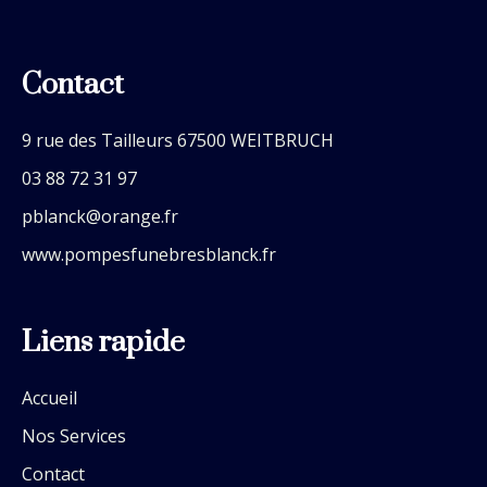
Contact
9 rue des Tailleurs 67500 WEITBRUCH
03 88 72 31 97
pblanck@orange.fr
www.pompesfunebresblanck.fr
Liens rapide
Accueil
Nos Services
Contact