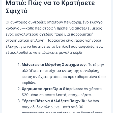
Ματιά: Πώς να το Κρατήσετε
Σφιχτό
Οι σύντομες συνεδρίες απαιτούν πειθαρχημένο έλεγχο
κινδύνου—κάθε περιστροφή πρέπει να αποτελεί μέρος
ενός μεγαλύτερου σχεδίου παρά μια παρορμητική
στοιχηματική επιλογή. Παρακάτω είναι τρεις γρήγοροι
έλεγχοι για να διατηρείτε το bankroll σας ασφαλές, ενώ
εξακολουθείτε να επιδιώκετε μεγάλα κέρδη:
Μείνετε στο Μέγεθος Στοιχήματος:
Ποτέ μην
αλλάζετε το στοίχημα εντός της συνεδρίας,
εκτός αν έχετε φτάσει σε προκαθορισμένο όριο
κερδών.
Χρησιμοποιήστε Όρια Stop‑Loss:
Αν χάσετε
$20 μέσα σε πέντε λεπτά, αποχωρήστε.
Ξέρετε Πότε να Αλλάξετε Παιχνίδι:
Αν ένα
παιχνίδι δεν πληρώνει μετά από 30
περιστροφές, προχωρήστε για να διατηρήσετε