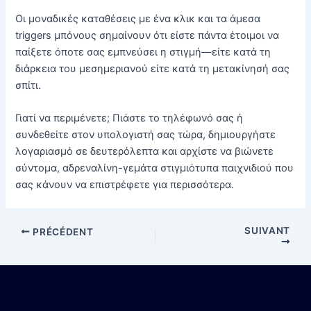
Οι μοναδικές καταθέσεις με ένα κλικ και τα άμεσα
triggers μπόνους σημαίνουν ότι είστε πάντα έτοιμοι να
παίξετε όποτε σας εμπνεύσει η στιγμή—είτε κατά τη
διάρκεια του μεσημεριανού είτε κατά τη μετακίνησή σας
σπίτι.
Γιατί να περιμένετε; Πιάστε το τηλέφωνό σας ή
συνδεθείτε στον υπολογιστή σας τώρα, δημιουργήστε
λογαριασμό σε δευτερόλεπτα και αρχίστε να βιώνετε
σύντομα, αδρεναλίνη-γεμάτα στιγμιότυπα παιχνιδιού που
σας κάνουν να επιστρέφετε για περισσότερα.
SUIVANT
PRÉCÉDENT