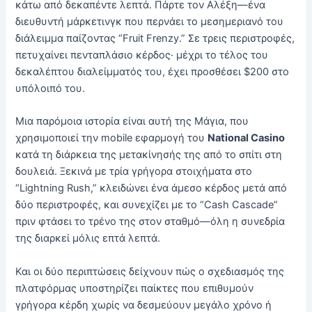
κάτω από δεκαπέντε λεπτά. Πάρτε τον Αλέξη—ένα
διευθυντή μάρκετινγκ που περνάει το μεσημεριανό του
διάλειμμα παίζοντας “Fruit Frenzy.” Σε τρεις περιστροφές,
πετυχαίνει πενταπλάσιο κέρδος· μέχρι το τέλος του
δεκαλέπτου διαλείμματός του, έχει προσθέσει $200 στο
υπόλοιπό του.
Μια παρόμοια ιστορία είναι αυτή της Μάγια, που
χρησιμοποιεί την mobile εφαρμογή του
National Casino
κατά τη διάρκεια της μετακίνησής της από το σπίτι στη
δουλειά. Ξεκινά με τρία γρήγορα στοιχήματα στο
“Lightning Rush,” κλειδώνει ένα άμεσο κέρδος μετά από
δύο περιστροφές, και συνεχίζει με το “Cash Cascade”
πριν φτάσει το τρένο της στον σταθμό—όλη η συνεδρία
της διαρκεί μόλις επτά λεπτά.
Και οι δύο περιπτώσεις δείχνουν πώς ο σχεδιασμός της
πλατφόρμας υποστηρίζει παίκτες που επιθυμούν
γρήγορα κέρδη χωρίς να δεσμεύουν μεγάλο χρόνο ή