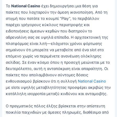
Το
National Casino
έχει δημιουργήσει μια θέση για
παίκτες που λαχταρούν την άμεση ικανοποίηση. Από τη
στιγμή που πατάτε το κουμπί “Play”, το περιβάλλον
παρέχει γρήγορους κύκλους περιστροφής και
ειδοποιήσεις άμεσων κερδών που διατηρούν το
αδρεναλίνη σας σε υψηλά επίπεδα. Η αρχιτεκτονική της
πλατφόρμας είναι λιτή—ελάχιστοι χρόνοι φόρτωσης
σημαίνουν ότι μπορείτε να μεταβείτε από ένα slot στο
επόμενο χωρίς να περιμένετε ανανέωση ολόκληρης
σελίδας. Σε έναν κόσμο όπου η προσοχή μειώνεται με το
δευτερόλεπτο, αυτή η ανταπόκριση είναι απαραίτητη. Οι
παίκτες που απολαμβάνουν σύντομες δόσεις
ενθουσιασμού βρίσκουν ότι η συλλογή
National Casino
με slots υψηλής μεταβλητότητας προσφέρει ακριβώς την
κατάλληλη ισορροπία μεταξύ κινδύνου και ανταμοιβής.
Ο πραγματικός πόλος έλξης βρίσκεται στην απίστευτη
ποικιλία παιχνιδιών με άμεσες πληρωμές, διαθέσιμα από