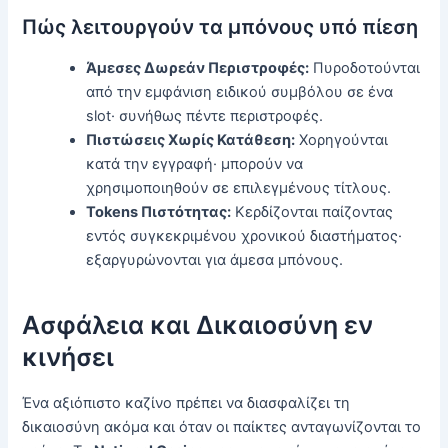
Πώς λειτουργούν τα μπόνους υπό πίεση
Άμεσες Δωρεάν Περιστροφές:
Πυροδοτούνται
από την εμφάνιση ειδικού συμβόλου σε ένα
slot· συνήθως πέντε περιστροφές.
Πιστώσεις Χωρίς Κατάθεση:
Χορηγούνται
κατά την εγγραφή· μπορούν να
χρησιμοποιηθούν σε επιλεγμένους τίτλους.
Tokens Πιστότητας:
Κερδίζονται παίζοντας
εντός συγκεκριμένου χρονικού διαστήματος·
εξαργυρώνονται για άμεσα μπόνους.
Ασφάλεια και Δικαιοσύνη εν
κινήσει
Ένα αξιόπιστο καζίνο πρέπει να διασφαλίζει τη
δικαιοσύνη ακόμα και όταν οι παίκτες ανταγωνίζονται το