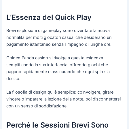
L’Essenza del Quick Play
Brevi esplosioni di gameplay sono diventate la nuova
normalità per molti giocatori casual che desiderano un
pagamento istantaneo senza l’impegno di lunghe ore.
Golden Panda casino si rivolge a questa esigenza
semplificando la sua interfaccia, offrendo giochi che
pagano rapidamente e assicurando che ogni spin sia
deciso.
La filosofia di design qui è semplice: coinvolgere, girare,
vincere o imparare la lezione della notte, poi disconnettersi
con un senso di soddisfazione.
Perché le Sessioni Brevi Sono