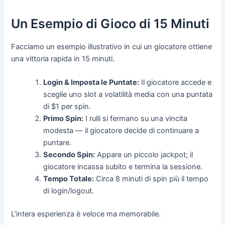
Un Esempio di Gioco di 15 Minuti
Facciamo un esempio illustrativo in cui un giocatore ottiene
una vittoria rapida in 15 minuti.
Login & Imposta le Puntate:
Il giocatore accede e
sceglie uno slot a volatilità media con una puntata
di $1 per spin.
Primo Spin:
I rulli si fermano su una vincita
modesta — il giocatore decide di continuare a
puntare.
Secondo Spin:
Appare un piccolo jackpot; il
giocatore incassa subito e termina la sessione.
Tempo Totale:
Circa 8 minuti di spin più il tempo
di login/logout.
L’intera esperienza è veloce ma memorabile.