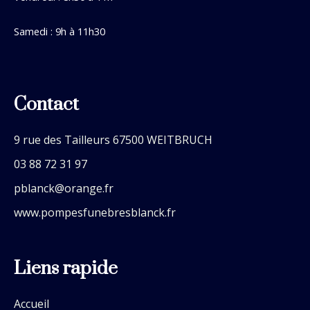
Samedi : 9h à 11h30
Contact
9 rue des Tailleurs 67500 WEITBRUCH
03 88 72 31 97
pblanck@orange.fr
www.pompesfunebresblanck.fr
Liens rapide
Accueil