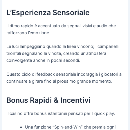
L’Esperienza Sensoriale
Il ritmo rapido è accentuato da segnali visivi e audio che
rafforzano l’emozione.
Le luci lampeggiano quando le linee vincono; i campanelli
trionfali segnalano le vincite, creando un’atmosfera
coinvolgente anche in pochi secondi.
Questo ciclo di feedback sensoriale incoraggia i giocatori a
continuare a girare fino al prossimo grande momento.
Bonus Rapidi & Incentivi
Il casino offre bonus istantanei pensati per il quick play.
Una funzione “Spin‑and‑Win” che premia ogni