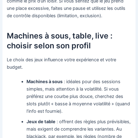
comme le prix d’un loisir. Si vous sentez que le jeu prend
une place excessive, faites une pause et utilisez les outils
de contrôle disponibles (limitation, exclusion).
Machines à sous, table, live :
choisir selon son profil
Le choix des jeux influence votre expérience et votre
budget.
Machines à sous
: idéales pour des sessions
simples, mais attention à la volatilité. Si vous
préférez une courbe plus douce, cherchez des
slots plutôt « basse à moyenne volatilité » (quand
l’info est fournie).
Jeux de table
: offrent des règles plus prévisibles,
mais exigent de comprendre les variantes. Au
blackjack, par exemple, les règles (nombre de