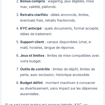
Bonus compris
: wagering, jeux éligibles, mise
max, validité, plafonds.
Retraits clarifiés
: délais annoncés, limites,
éventuels frais, retraits fractionnés.
KYC anticipé
: quels documents, format accepté,
délais de traitement.
Support client
: canaux disponibles (chat, e-
mail), horaires, langue de réponse.
Jeux et limites
: limites de mise compatibles avec
votre budget.
Outils de contrôle
: limites de dépôt, limites de
perte, auto-exclusion, historique accessible.
Budget défini
: montant maximum à consacrer
au divertissement, sans impact sur les dépenses
essentielles.
Si un seul point majeur est opaque (retraits, KYC, ou