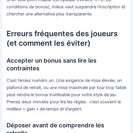
conditions de bonus), mieux vaut suspendre l’inscription et
chercher une alternative plus transparente.
Erreurs fréquentes des joueurs
(et comment les éviter)
Accepter un bonus sans lire les
contraintes
C’est l’erreur numéro un. Une exigence de mise élevée, un
plafond de retrait, ou une mise maximale par tour trop faible
peut rendre le bonus inutilisable pour votre style de jeu.
Prenez deux minutes pour lire les règles : c’est souvent le
meilleur « gain » de temps et d’argent.
Déposer avant de comprendre les
retraits