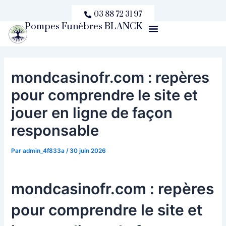
Aller
Navigation
03 88 72 31 97
au
des
Pompes Funèbres BLANCK
Menu
contenu
articles
mondcasinofr.com : repères
pour comprendre le site et
jouer en ligne de façon
responsable
Par
admin_4f833a
/
30 juin 2026
mondcasinofr.com : repères
pour comprendre le site et