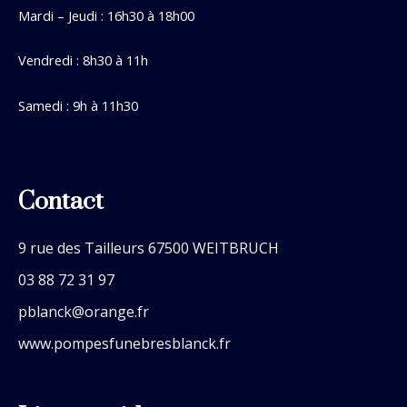
Mardi – Jeudi : 16h30 à 18h00
Vendredi : 8h30 à 11h
Samedi : 9h à 11h30
Contact
9 rue des Tailleurs 67500 WEITBRUCH
03 88 72 31 97
pblanck@orange.fr
www.pompesfunebresblanck.fr