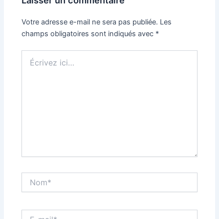
Laisser un commentaire
Votre adresse e-mail ne sera pas publiée.
Les
champs obligatoires sont indiqués avec
*
Écrivez
ici…
Nom*
E-