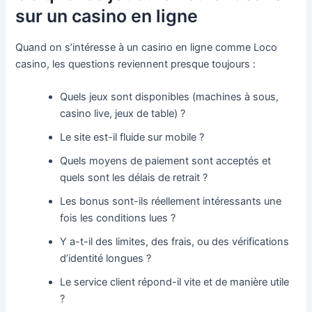
sur un casino en ligne
Quand on s’intéresse à un casino en ligne comme Loco
casino, les questions reviennent presque toujours :
Quels jeux sont disponibles (machines à sous,
casino live, jeux de table) ?
Le site est-il fluide sur mobile ?
Quels moyens de paiement sont acceptés et
quels sont les délais de retrait ?
Les bonus sont-ils réellement intéressants une
fois les conditions lues ?
Y a-t-il des limites, des frais, ou des vérifications
d’identité longues ?
Le service client répond-il vite et de manière utile
?