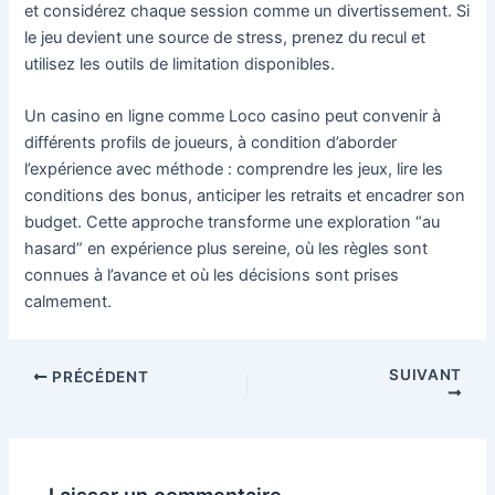
et considérez chaque session comme un divertissement. Si
le jeu devient une source de stress, prenez du recul et
utilisez les outils de limitation disponibles.
Un casino en ligne comme Loco casino peut convenir à
différents profils de joueurs, à condition d’aborder
l’expérience avec méthode : comprendre les jeux, lire les
conditions des bonus, anticiper les retraits et encadrer son
budget. Cette approche transforme une exploration “au
hasard” en expérience plus sereine, où les règles sont
connues à l’avance et où les décisions sont prises
calmement.
SUIVANT
PRÉCÉDENT