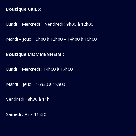
Boutique GRIES:
Lundi – Mercredi – Vendredi : 9h00 à 12h00
Mardi – Jeudi : 9h00 à 12h00 – 14h00 à 16h00
Boutique MOMMENHEIM :
Lundi – Mercredi : 14h00 à 17h00
Mardi – Jeudi : 16h30 à 18h00
Vendredi : 8h30 à 11h
Samedi : 9h à 11h30