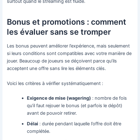
surtout quand le streaming est fluide.
Bonus et promotions : comment
les évaluer sans se tromper
Les bonus peuvent améliorer l’expérience, mais seulement
si leurs conditions sont compatibles avec votre manière de
jouer. Beaucoup de joueurs se déçoivent parce qu’ils
acceptent une offre sans lire les éléments clés.
Voici les critères à vérifier systématiquement :
Exigence de mise (wagering)
: nombre de fois
qu’il faut rejouer le bonus (et parfois le dépôt)
avant de pouvoir retirer.
Délai
: durée pendant laquelle l’offre doit être
complétée.