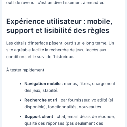
outil de revenu ; c’est un divertissement à encadrer.
Expérience utilisateur : mobile,
support et lisibilité des règles
Les détails d’interface pèsent lourd sur le long terme. Un
site agréable facilite la recherche de jeux, l’accès aux
conditions et le suivi de l’historique.
À tester rapidement :
Navigation mobile
: menus, filtres, chargement
des jeux, stabilité.
Recherche et tri
: par fournisseur, volatilité (si
disponible), fonctionnalités, nouveautés.
Support client
: chat, email, délais de réponse,
qualité des réponses (pas seulement des