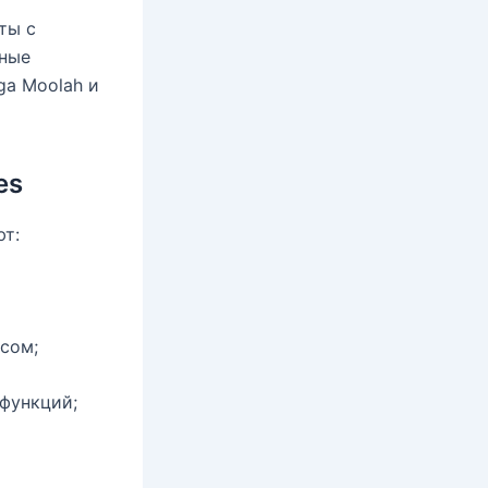
ты с
мные
ga Moolah и
es
ют:
йсом;
 функций;