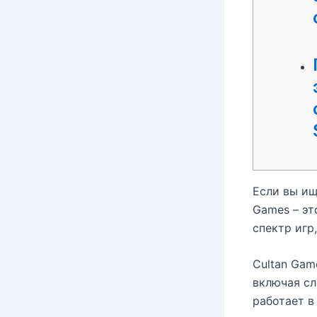
Если вы ищ
Games – эт
спектр игр
Сultan Gam
включая сл
работает в