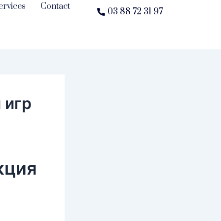
ervices
Contact
03 88 72 31 97
 игр
кция