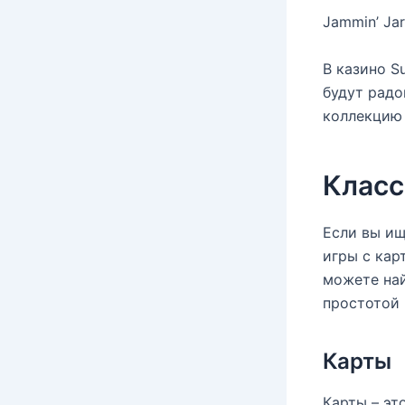
Jammin’ Ja
В казино S
будут радо
коллекцию 
Класс
Если вы ищ
игры с карт
можете най
простотой
Карты
Карты – эт