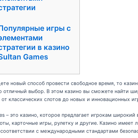
стратегии
Популярные игры с
элементами
стратегии в казино
Sultan Games
ете новый способ провести свободное время, то казин
о отличный выбор. В этом казино вы сможете найти ш
, от классических слотов до новых и инновационных иг
es – это казино, которое предлагает игрокам широкий 
оты, карточные игры, рулетку и другие. Казино имеет 
 соответствии с международными стандартами безопа