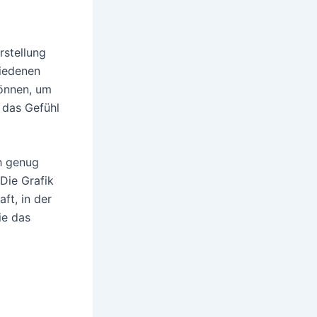
rstellung
hiedenen
können, um
t das Gefühl
ch genug
Die Grafik
ft, in der
ie das