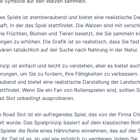
ne Symbole auf den Walzen sammeln.
es Spiels ist atemberaubend und bietet eine realistische Da
ft, in der das Spiel stattfindet. Die Walzen sind mit versc
e Früchten, Blumen und Tieren besetzt, die Sie sammeln 
ngen zu erhöhen. Die Grafik ist so realistisch, dass Sie fas
wären tatsächlich auf der Suche nach Nahrung in der Natur.
nzip ist einfach und leicht zu verstehen, aber es bietet au
rungen, um Sie zu fordern, Ihre Fähigkeiten zu verbessern. 
ubend und bietet eine realistische Darstellung der Landscha
attfindet. Wenn Sie ein Fan von Rollenspielen sind, sollten S
d Slot unbedingt ausprobieren.
 Road Slot ist ein aufregendes Spiel, das von der Firma C
lt wurde. Das Spielprinzip basiert auf dem klassischen Roll
 Spieler die Rolle eines Hähnchens einnehmen, das auf der
 Ihr Ziel ist es, so viel wie möglich zu verdienen, indem Sie