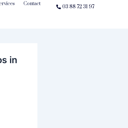
ervices
Contact
03 88 72 31 97
s in