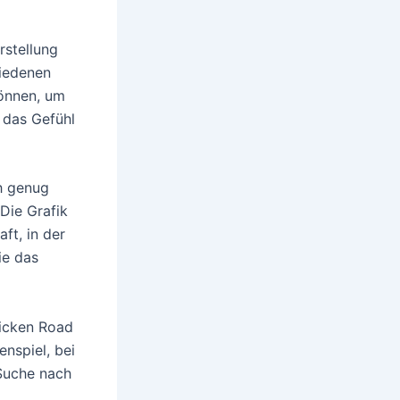
rstellung
hiedenen
können, um
t das Gefühl
ch genug
Die Grafik
ft, in der
ie das
hicken Road
enspiel, bei
 Suche nach