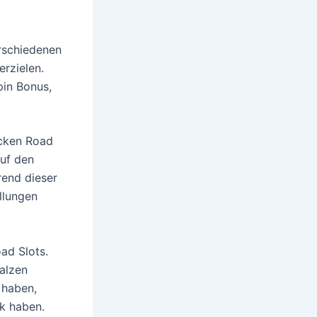
rschiedenen
rzielen.
pin Bonus,
icken Road
auf den
rend dieser
llungen
ad Slots.
alzen
 haben,
k haben.