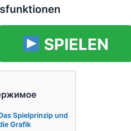
sfunktionen
SPIELEN
ержимое
Das Spielprinzip und
die Grafik