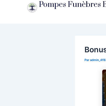
Pompes Funèbres
Aller
Navigation
au
des
contenu
articles
Bonus 
Par
admin_4f