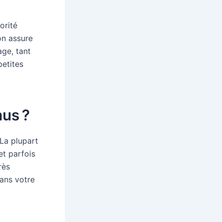
orité
on assure
age, tant
petites
nus ?
 La plupart
et parfois
rès
dans votre