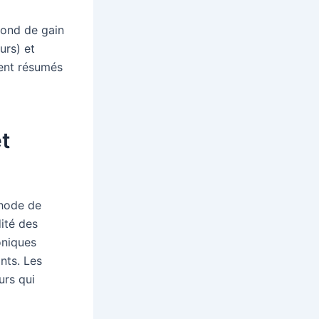
afond de gain
urs) et
vent résumés
t
thode de
ité des
oniques
nts. Les
urs qui