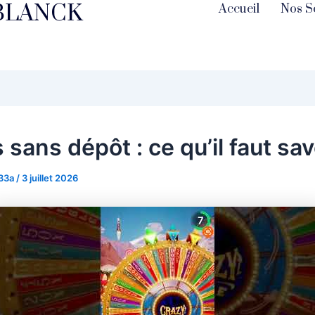
 BLANCK
Accueil
Nos S
sans dépôt : ce qu’il faut sav
833a
/
3 juillet 2026