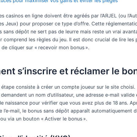
tuces pour maximiser vos gains et éviter les pièges
es casinos en ligne doivent être agréés par l’ARJEL (ou l’Aut
es Jeux) pour proposer ce type d’offre. Cette réglementati
s sans dépôt ne sert pas de leurre mais reste un vrai avant
r comprend les règles du jeu. Il est donc crucial de lire les 
 de cliquer sur « recevoir mon bonus ».
t s’inscrire et réclamer le bo
étape consiste à créer un compte joueur sur le site choisi.
 demandent un nom d’utilisateur, une adresse e‑mail valide 
de naissance pour vérifier que vous avez plus de 18 ans. Ap
de l’e‑mail, le bonus sans dépôt apparaît automatiquement 
 ou via un bouton « Activer le bonus ».