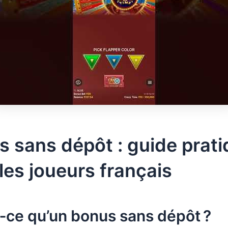
 sans dépôt : guide prat
les joueurs français
‑ce qu’un bonus sans dépôt ?