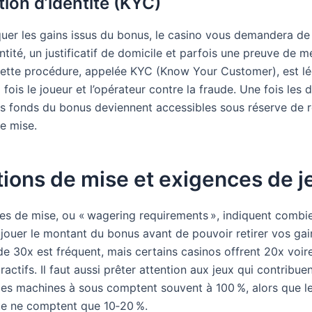
tion d’identité (KYC)
uer les gains issus du bonus, le casino vous demandera de 
ntité, un justificatif de domicile et parfois une preuve de 
ette procédure, appelée KYC (Know Your Customer), est lé
 fois le joueur et l’opérateur contre la fraude. Une fois le
es fonds du bonus deviennent accessibles sous réserve de r
e mise.
ions de mise et exigences de j
es de mise, ou « wagering requirements », indiquent combie
jouer le montant du bonus avant de pouvoir retirer vos gai
de 30x est fréquent, mais certains casinos offrent 20x voir
tractifs. Il faut aussi prêter attention aux jeux qui contribue
 les machines à sous comptent souvent à 100 %, alors que l
tte ne comptent que 10‑20 %.