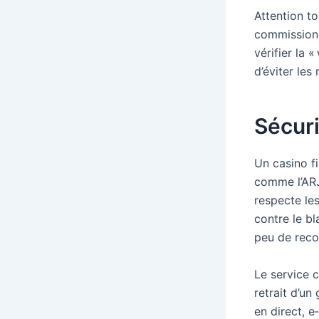
Attention to
commission s
vérifier la 
d’éviter les
Sécuri
Un casino f
comme l’ARJ
respecte le
contre le bl
peu de recou
Le service c
retrait d’un
en direct, e