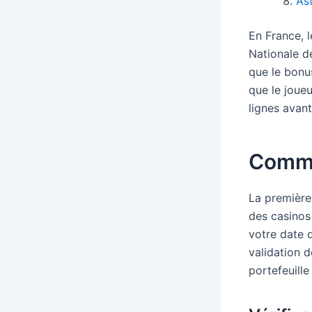
As
En France, l
Nationale d
que le bonu
que le joueu
lignes avant
Commen
La première 
des casinos
votre date 
validation 
portefeuille