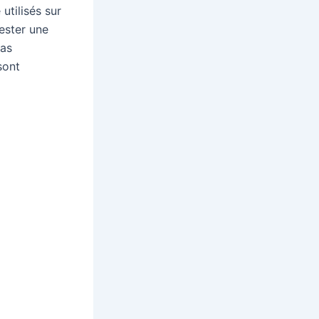
utilisés sur
tester une
pas
sont