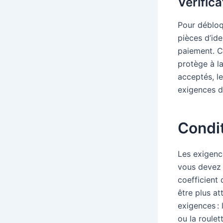
Vérifica
Pour débloq
pièces d’ide
paiement. C
protège à la
acceptés, l
exigences d
Condit
Les exigenc
vous devez 
coefficient 
être plus at
exigences :
ou la roule