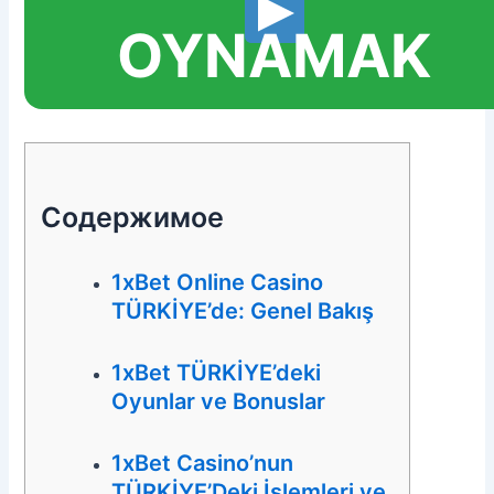
OYNAMAK
Содержимое
1xBet Online Casino
TÜRKİYE’de: Genel Bakış
1xBet TÜRKİYE’deki
Oyunlar ve Bonuslar
1xBet Casino’nun
TÜRKİYE’Deki İşlemleri ve