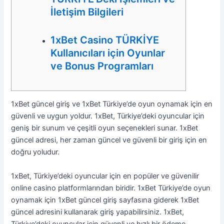
İletişim Bilgileri
1xBet Casino TÜRKİYE
Kullanıcıları için Oyunlar
ve Bonus Programları
1xBet güncel giriş ve 1xBet Türkiye’de oyun oynamak için en
güvenli ve uygun yoldur. 1xBet, Türkiye’deki oyuncular için
geniş bir sunum ve çeşitli oyun seçenekleri sunar. 1xBet
güncel adresi, her zaman güncel ve güvenli bir giriş için en
doğru yoludur.
1xBet, Türkiye’deki oyuncular için en popüler ve güvenilir
online casino platformlarından biridir. 1xBet Türkiye’de oyun
oynamak için 1xBet güncel giriş sayfasına giderek 1xBet
güncel adresini kullanarak giriş yapabilirsiniz. 1xBet,
Türkiye’deki oyuncular için güvenli ve hızlı bir ödeme