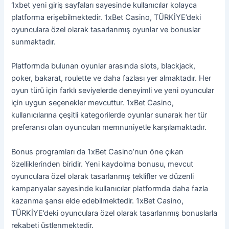
1xbet yeni giriş sayfaları sayesinde kullanıcılar kolayca
platforma erişebilmektedir. 1xBet Casino, TÜRKİYE’deki
oyunculara özel olarak tasarlanmış oyunlar ve bonuslar
sunmaktadır.
Platformda bulunan oyunlar arasında slots, blackjack,
poker, bakarat, roulette ve daha fazlası yer almaktadır. Her
oyun türü için farklı seviyelerde deneyimli ve yeni oyuncular
için uygun seçenekler mevcuttur. 1xBet Casino,
kullanıcılarına çeşitli kategorilerde oyunlar sunarak her tür
preferansı olan oyuncuları memnuniyetle karşılamaktadır.
Bonus programları da 1xBet Casino’nun öne çıkan
özelliklerinden biridir. Yeni kaydolma bonusu, mevcut
oyunculara özel olarak tasarlanmış teklifler ve düzenli
kampanyalar sayesinde kullanıcılar platformda daha fazla
kazanma şansı elde edebilmektedir. 1xBet Casino,
TÜRKİYE’deki oyunculara özel olarak tasarlanmış bonuslarla
rekabeti üstlenmektedir.