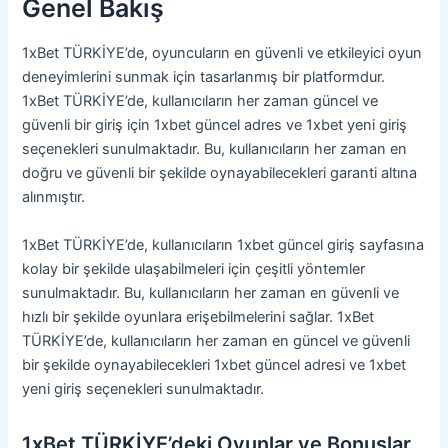
Genel Bakış
1xBet TÜRKİYE’de, oyuncuların en güvenli ve etkileyici oyun
deneyimlerini sunmak için tasarlanmış bir platformdur.
1xBet TÜRKİYE’de, kullanıcıların her zaman güncel ve
güvenli bir giriş için 1xbet güncel adres ve 1xbet yeni giriş
seçenekleri sunulmaktadır. Bu, kullanıcıların her zaman en
doğru ve güvenli bir şekilde oynayabilecekleri garanti altına
alınmıştır.
1xBet TÜRKİYE’de, kullanıcıların 1xbet güncel giriş sayfasına
kolay bir şekilde ulaşabilmeleri için çeşitli yöntemler
sunulmaktadır. Bu, kullanıcıların her zaman en güvenli ve
hızlı bir şekilde oyunlara erişebilmelerini sağlar. 1xBet
TÜRKİYE’de, kullanıcıların her zaman en güncel ve güvenli
bir şekilde oynayabilecekleri 1xbet güncel adresi ve 1xbet
yeni giriş seçenekleri sunulmaktadır.
1xBet TÜRKİYE’deki Oyunlar ve Bonuslar