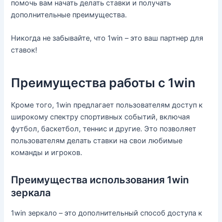
помочь вам начать делать ставки и получать
дополнительные преимущества.
Никогда не забывайте, что 1win – это ваш партнер для
ставок!
Преимущества работы с 1win
Кроме того, 1win предлагает пользователям доступ к
широкому спектру спортивных событий, включая
футбол, баскетбол, теннис и другие. Это позволяет
пользователям делать ставки на свои любимые
команды и игроков.
Преимущества использования 1win
зеркала
1win зеркало – это дополнительный способ доступа к