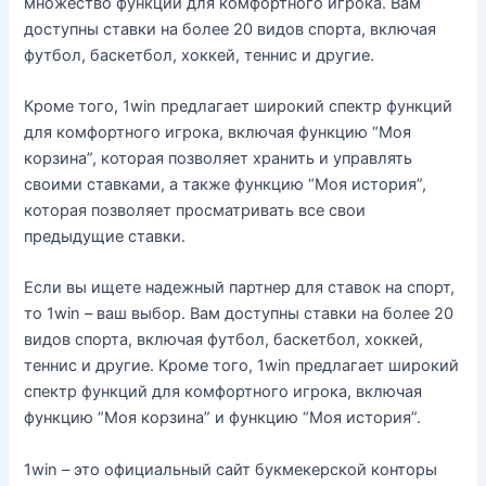
множество функций для комфортного игрока. Вам
доступны ставки на более 20 видов спорта, включая
футбол, баскетбол, хоккей, теннис и другие.
Кроме того, 1win предлагает широкий спектр функций
для комфортного игрока, включая функцию “Моя
корзина”, которая позволяет хранить и управлять
своими ставками, а также функцию “Моя история”,
которая позволяет просматривать все свои
предыдущие ставки.
Если вы ищете надежный партнер для ставок на спорт,
то 1win – ваш выбор. Вам доступны ставки на более 20
видов спорта, включая футбол, баскетбол, хоккей,
теннис и другие. Кроме того, 1win предлагает широкий
спектр функций для комфортного игрока, включая
функцию “Моя корзина” и функцию “Моя история”.
1win – это официальный сайт букмекерской конторы