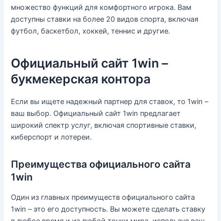
множество функций для комфортного игрока. Вам
доступны ставки на более 20 видов спорта, включая
футбол, баскетбол, хоккей, теннис и другие.
Официальный сайт 1win –
букмекерская контора
Если вы ищете надежный партнер для ставок, то 1win –
ваш выбор. Официальный сайт 1win предлагает
широкий спектр услуг, включая спортивные ставки,
киберспорт и лотереи.
Преимущества официального сайта
1win
Один из главных преимуществ официального сайта
1win – это его доступность. Вы можете сделать ставку
в любое время и из любой точки мира, используя ваш