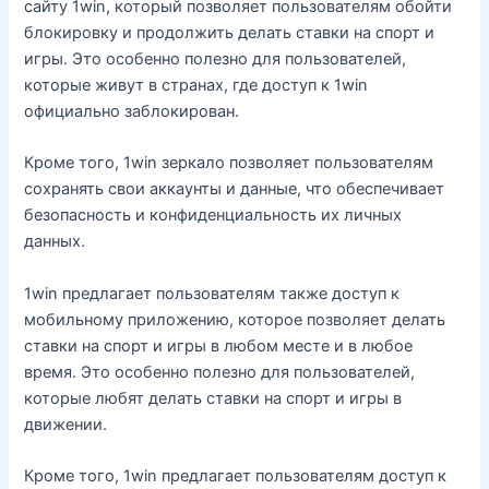
сайту 1win, который позволяет пользователям обойти
блокировку и продолжить делать ставки на спорт и
игры. Это особенно полезно для пользователей,
которые живут в странах, где доступ к 1win
официально заблокирован.
Кроме того, 1win зеркало позволяет пользователям
сохранять свои аккаунты и данные, что обеспечивает
безопасность и конфиденциальность их личных
данных.
1win предлагает пользователям также доступ к
мобильному приложению, которое позволяет делать
ставки на спорт и игры в любом месте и в любое
время. Это особенно полезно для пользователей,
которые любят делать ставки на спорт и игры в
движении.
Кроме того, 1win предлагает пользователям доступ к