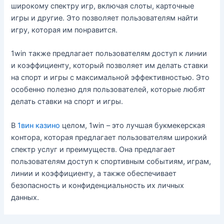
широкому спектру игр, включая слоты, карточные
игры и другие. Это позволяет пользователям найти
игру, которая им понравится.
1win также предлагает пользователям доступ к линии
и коэффициенту, который позволяет им делать ставки
на спорт и игры с максимальной эффективностью. Это
особенно полезно для пользователей, которые любят
делать ставки на спорт и игры.
В
1вин казино
целом, 1win – это лучшая букмекерская
контора, которая предлагает пользователям широкий
спектр услуг и преимуществ. Она предлагает
пользователям доступ к спортивным событиям, играм,
линии и коэффициенту, а также обеспечивает
безопасность и конфиденциальность их личных
данных.