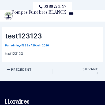
Aller
Navigation
03 88 72 31 97
au
des
Pompes Funèbres BLANCK
Menu
contenu
articles
test123123
Par
admin_4f833a
/
29 juin 2026
test123123
SUIVANT
PRÉCÉDENT
Horaires