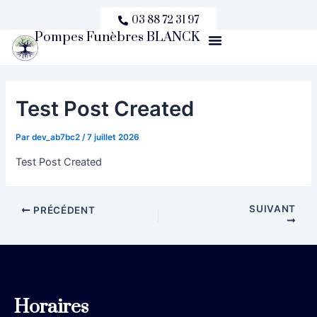
Aller
Navigation
03 88 72 31 97
au
des
Pompes Funèbres BLANCK
Menu
contenu
articles
Test Post Created
Par
dev_ab7bc2
/
7 juillet 2026
Test Post Created
SUIVANT
PRÉCÉDENT
Horaires