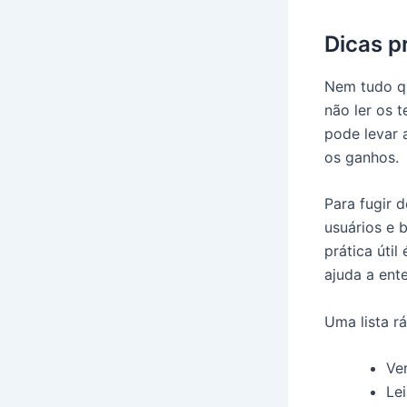
Dicas p
Nem tudo qu
não ler os 
pode levar 
os ganhos.
Para fugir 
usuários e 
prática úti
ajuda a ent
Uma lista r
Ver
Le