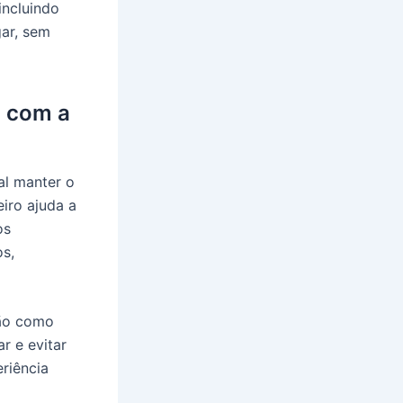
incluindo
gar, sem
o com a
al manter o
eiro ajuda a
os
s,
não como
r e evitar
riência