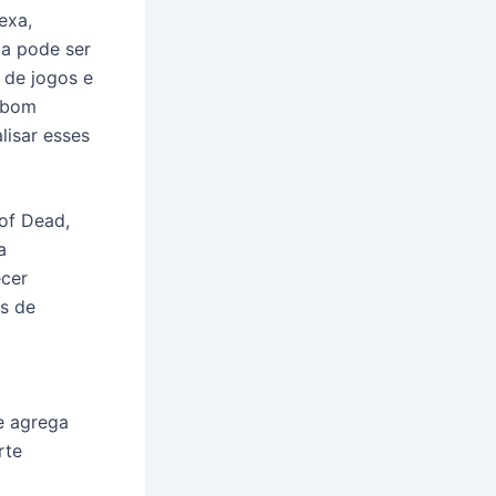
exa,
da pode ser
 de jogos e
m bom
lisar esses
of Dead,
a
ecer
es de
e agrega
rte