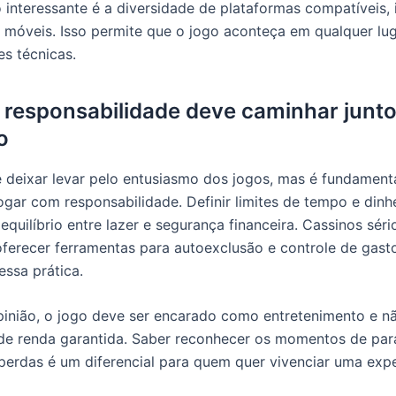
 interessante é a diversidade de plataformas compatíveis, 
s móveis. Isso permite que o jogo aconteça em qualquer lu
s técnicas.
responsabilidade deve caminhar junt
o
deixar levar pelo entusiasmo dos jogos, mas é fundament
jogar com responsabilidade. Definir limites de tempo e dinh
equilíbrio entre lazer e segurança financeira. Cassinos séri
erecer ferramentas para autoexclusão e controle de gasto
essa prática.
inião, o jogo deve ser encarado como entretenimento e 
e renda garantida. Saber reconhecer os momentos de para
 perdas é um diferencial para quem quer vivenciar uma expe