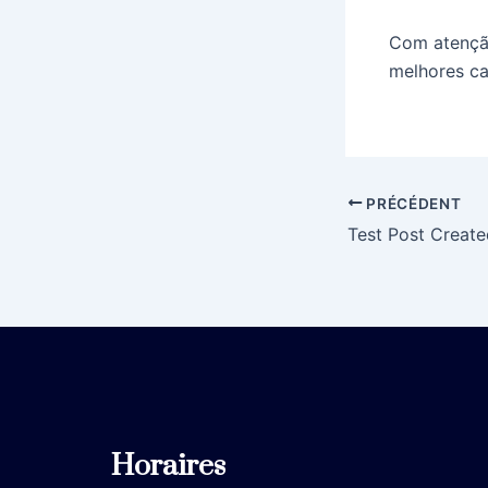
Com atenção
melhores ca
PRÉCÉDENT
Test Post Create
Horaires