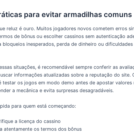
ráticas para evitar armadilhas comuns
e reluz é ouro. Muitos jogadores novos cometem erros s
termos de bônus ou escolher cassinos sem autenticação ad
a bloqueios inesperados, perda de dinheiro ou dificuldades
dessas situações, é recomendável sempre conferir as avali
buscar informações atualizadas sobre a reputação do site. 
l é testar os jogos em modo demo antes de apostar valores r
ender a mecânica e evita surpresas desagradáveis.
ápida para quem está começando:
ifique a licença do cassino
ia atentamente os termos dos bônus