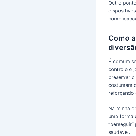
Outro ponto
dispositivo
complicaçõe
Como a 
diversã
É comum se 
controle e 
preservar o 
costumam of
reforçando 
Na minha op
uma forma d
“perseguir”
saudável.