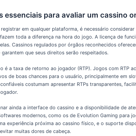
os essenciais para avaliar um cassino o
 registrar em qualquer plataforma, é necessário considerar
fazem toda a diferença na hora do jogo. A licença de fun
delas. Cassinos regulados por órgãos reconhecidos oferec
 garantem que seus direitos serão respeitados.
rio é a taxa de retorno ao jogador (RTP). Jogos com RTP 
ivos de boas chances para o usuário, principalmente em slot
confiáveis costumam apresentar RTPs transparentes, facili
jogador.
nar ainda a interface do cassino e a disponibilidade de at
 Softwares modernos, como os de Evolution Gaming para jo
a experiência próxima ao cassino físico, e o suporte disp
evitar muitas dores de cabeça.