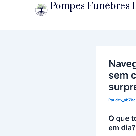
Pompes Funèbres
Aller
Navigation
au
des
contenu
articles
Naveg
sem c
surpr
Par
dev_ab7b
O que t
em dia?