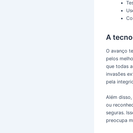
Tes
Us
Co
A tecno
O avanço te
pelos melho
que todas a
invasões ex
pela integri
Além disso,
ou reconhec
seguras. Is
preocupa mu