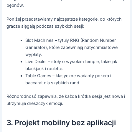
bębnów.
Poniżej przedstawiamy najczęstsze kategorie, do których
gracze sięgają podczas szybkich sesji:
Slot Machines – tytuły RNG (Random Number
Generator), które zapewniają natychmiastowe
wypłaty.
Live Dealer – stoły o wysokim tempie, takie jak
blackjack i roulette.
Table Games – klasyczne warianty pokera i
baccarat dla szybkich rund.
Różnorodność zapewnia, że każda krótka sesja jest nowa i
utrzymuje dreszczyk emocji.
3. Projekt mobilny bez aplikacji