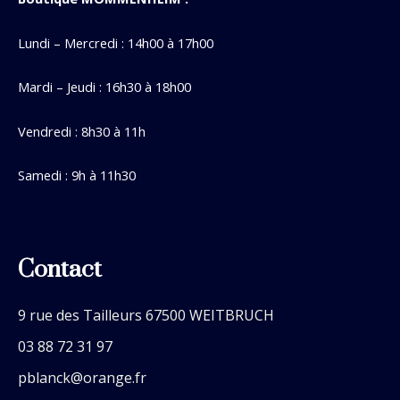
Lundi – Mercredi : 14h00 à 17h00
Mardi – Jeudi : 16h30 à 18h00
Vendredi : 8h30 à 11h
Samedi : 9h à 11h30
Contact
9 rue des Tailleurs 67500 WEITBRUCH
03 88 72 31 97
pblanck@orange.fr