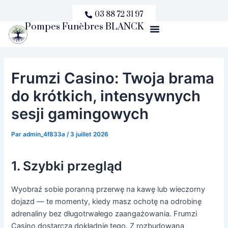
Aller
Navigation
03 88 72 31 97
au
des
Pompes Funèbres BLANCK
Menu
contenu
articles
Frumzi Casino: Twoja brama
do krótkich, intensywnych
sesji gamingowych
Par
admin_4f833a
/
3 juillet 2026
1. Szybki przegląd
Wyobraź sobie poranną przerwę na kawę lub wieczorny
dojazd — te momenty, kiedy masz ochotę na odrobinę
adrenaliny bez długotrwałego zaangażowania. Frumzi
Casino dostarcza dokładnie tego. Z rozbudowaną