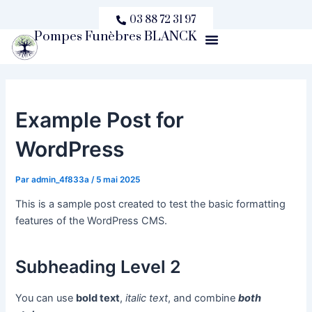
Aller
Navigation
03 88 72 31 97
au
des
Pompes Funèbres BLANCK
Menu
contenu
articles
Example Post for
WordPress
Par
admin_4f833a
/
5 mai 2025
This is a sample post created to test the basic formatting
features of the WordPress CMS.
Subheading Level 2
You can use
bold text
,
italic text
, and combine
both